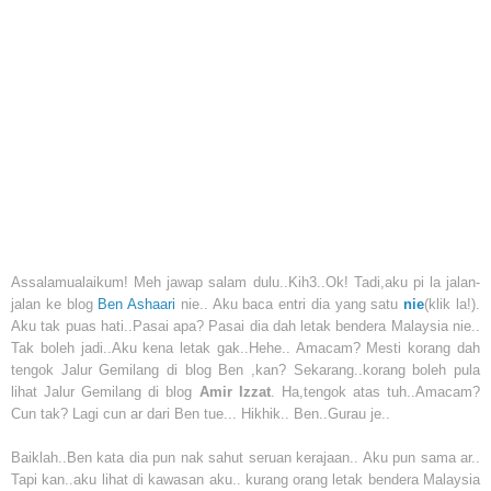
Assalamualaikum! Meh jawap salam dulu..Kih3..Ok! Tadi,aku pi la jalan-
jalan ke blog
Ben Ashaari
nie.. Aku baca entri dia yang satu
nie
(klik la!).
Aku tak puas hati..Pasai apa? Pasai dia dah letak bendera Malaysia nie..
Tak boleh jadi..Aku kena letak gak..Hehe.. Amacam? Mesti korang dah
tengok Jalur Gemilang di blog Ben ,kan? Sekarang..korang boleh pula
lihat Jalur Gemilang di blog
Amir Izzat
. Ha,tengok atas tuh..Amacam?
Cun tak? Lagi cun ar dari Ben tue... Hikhik.. Ben..Gurau je..
Baiklah..Ben kata dia pun nak sahut seruan kerajaan.. Aku pun sama ar..
Tapi kan..aku lihat di kawasan aku.. kurang orang letak bendera Malaysia