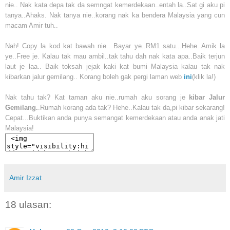
nie.. Nak kata depa tak da semngat kemerdekaan..entah la..Sat gi aku pi
tanya..Ahaks. Nak tanya nie..korang nak ka bendera Malaysia yang cun
macam Amir tuh..
Nah! Copy la kod kat bawah nie.. Bayar ye..RM1 satu...Hehe..Amik la
ye..Free je. Kalau tak mau ambil..tak tahu dah nak kata apa..Baik terjun
laut je laa.. Baik toksah jejak kaki kat bumi Malaysia kalau tak nak
kibarkan jalur gemilang.. Korang boleh gak pergi laman web
ini
(klik la!)
Nak tahu tak? Kat taman aku nie..rumah aku sorang je
kibar Jalur
Gemilang.
.Rumah korang ada tak? Hehe..Kalau tak da,pi kibar sekarang!
Cepat...Buktikan anda punya semangat kemerdekaan atau anda anak jati
Malaysia!
Amir Izzat
18 ulasan: