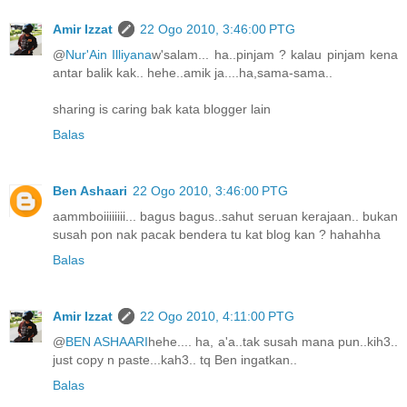
Amir Izzat
22 Ogo 2010, 3:46:00 PTG
@
Nur'Ain Illiyana
w'salam... ha..pinjam ? kalau pinjam kena
antar balik kak.. hehe..amik ja....ha,sama-sama..
sharing is caring bak kata blogger lain
Balas
Ben Ashaari
22 Ogo 2010, 3:46:00 PTG
aammboiiiiiiii... bagus bagus..sahut seruan kerajaan.. bukan
susah pon nak pacak bendera tu kat blog kan ? hahahha
Balas
Amir Izzat
22 Ogo 2010, 4:11:00 PTG
@
BEN ASHAARI
hehe.... ha, a'a..tak susah mana pun..kih3..
just copy n paste...kah3.. tq Ben ingatkan..
Balas