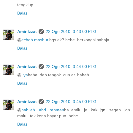
tengkiup..
Balas
Amir Izzat
22 Ogo 2010, 3:43:00 PTG
@
echah mashuri
bgs ek? hehe..berkongsi sahaja
Balas
Amir Izzat
22 Ogo 2010, 3:44:00 PTG
@
Lya
haha..dah tengok..cun ar..hahah
Balas
Amir Izzat
22 Ogo 2010, 3:45:00 PTG
@
nabilah abd rahman
ha..amik je kak..jgn segan jgn
malu...tak kena bayar pun..hehe
Balas