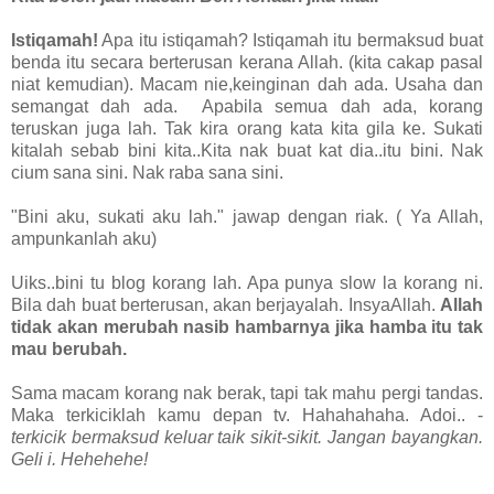
Istiqamah!
Apa itu istiqamah? Istiqamah itu bermaksud buat
benda itu secara berterusan kerana Allah. (kita cakap pasal
niat kemudian). Macam nie,keinginan dah ada. Usaha dan
semangat dah ada. Apabila semua dah ada, korang
teruskan juga lah. Tak kira orang kata kita gila ke. Sukati
kitalah sebab bini kita..Kita nak buat kat dia..itu bini. Nak
cium sana sini. Nak raba sana sini.
"Bini aku, sukati aku lah." jawap dengan riak. ( Ya Allah,
ampunkanlah aku)
Uiks..bini tu blog korang lah. Apa punya slow la korang ni.
Bila dah buat berterusan, akan berjayalah. InsyaAllah.
Allah
tidak akan merubah nasib hambarnya jika hamba itu tak
mau berubah.
Sama macam korang nak berak, tapi tak mahu pergi tandas.
Maka terkiciklah kamu depan tv. Hahahahaha. Adoi.. -
terkicik bermaksud keluar taik sikit-sikit. Jangan bayangkan.
Geli i. Hehehehe!