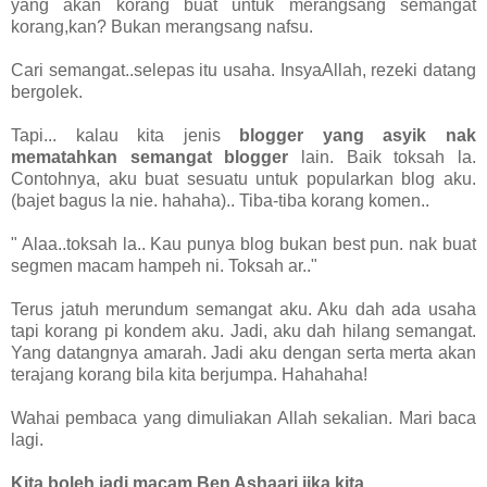
yang akan korang buat untuk merangsang semangat
korang,kan? Bukan merangsang nafsu.
Cari semangat..selepas itu usaha. InsyaAllah, rezeki datang
bergolek.
Tapi... kalau kita jenis
blogger yang asyik nak
mematahkan semangat blogger
lain. Baik toksah la.
Contohnya, aku buat sesuatu untuk popularkan blog aku.
(bajet bagus la nie. hahaha).. Tiba-tiba korang komen..
" Alaa..toksah la.. Kau punya blog bukan best pun. nak buat
segmen macam hampeh ni. Toksah ar.."
Terus jatuh merundum semangat aku. Aku dah ada usaha
tapi korang pi kondem aku. Jadi, aku dah hilang semangat.
Yang datangnya amarah. Jadi aku dengan serta merta akan
terajang korang bila kita berjumpa. Hahahaha!
Wahai pembaca yang dimuliakan Allah sekalian. Mari baca
lagi.
Kita boleh jadi macam Ben Ashaari jika kita..