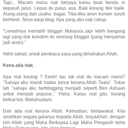
Tapi... Macam mana nak berjaya kalau buat benda ni
separuh jalan. Lepas itu putus asa. Baik korang fikir balik.
Alang-alang dah usaha bagai. Tiba-tiba anon komen suruh
berhenti. Terus tutup blog. Apa yang aku nak cakap.
"Lemahnya mentaliti blogger Malaysia..tapi lebih bangang
lagi yang duk kondem itu seorang blogger (yang menyamar
jadi anon)."
Akhir sekali, untuk pembaca saya yang dimuliakan Allah,
Kena ada niat.
Apa niat korang ? Eeeh! tau tak niat itu macam mana?
"Sahaja aku mandi hadas besar kerana Allah Taala". Tukar
lah "sahaja aku berblogging menjadi seperti Ben Ashaari
untuk menjadi popular.." Haha. Kalau niat gitu, kurang
berkat kot. Wallahualam.
Dah ada niat kerana Allah. Kemudian, bertawakal. Kita
serahkan segala galanya kepada Allah. InsyaAllah, dengan
izin Allah yang Maha Berkuasa Lagi Maha Pengasih serta