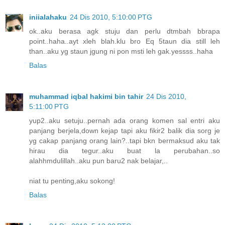
iniialahaku
24 Dis 2010, 5:10:00 PTG
ok..aku berasa agk stuju dan perlu dtmbah bbrapa
point..haha..ayt xleh blah.klu bro Eq 5taun dia still leh
than..aku yg staun jgung ni pon msti leh gak.yessss..haha
Balas
muhammad iqbal hakimi bin tahir
24 Dis 2010,
5:11:00 PTG
yup2..aku setuju..pernah ada orang komen sal entri aku
panjang berjela,down kejap tapi aku fikir2 balik dia sorg je
yg cakap panjang orang lain?..tapi bkn bermaksud aku tak
hirau dia tegur..aku buat la perubahan..so
alahhmdulillah..aku pun baru2 nak belajar,..
niat tu penting,aku sokong!
Balas