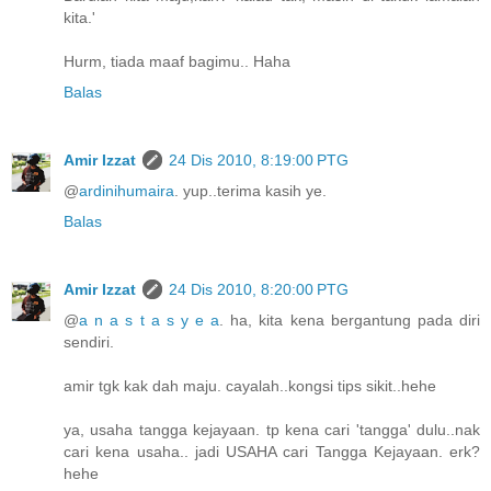
kita.'
Hurm, tiada maaf bagimu.. Haha
Balas
Amir Izzat
24 Dis 2010, 8:19:00 PTG
@
ardinihumaira
. yup..terima kasih ye.
Balas
Amir Izzat
24 Dis 2010, 8:20:00 PTG
@
a n a s t a s y e a
. ha, kita kena bergantung pada diri
sendiri.
amir tgk kak dah maju. cayalah..kongsi tips sikit..hehe
ya, usaha tangga kejayaan. tp kena cari 'tangga' dulu..nak
cari kena usaha.. jadi USAHA cari Tangga Kejayaan. erk?
hehe