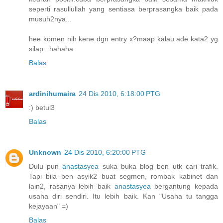
seperti rasullullah yang sentiasa berprasangka baik pada
musuh2nya...
hee komen nih kene dgn entry x?maap kalau ade kata2 yg
silap...hahaha
Balas
ardinihumaira
24 Dis 2010, 6:18:00 PTG
:) betul3
Balas
Unknown
24 Dis 2010, 6:20:00 PTG
Dulu pun
anastasyea
suka buka blog ben utk cari trafik.
Tapi bila ben asyik2 buat segmen, rombak kabinet dan
lain2, rasanya lebih baik
anastasyea
bergantung kepada
usaha diri sendiri. Itu lebih baik. Kan "Usaha tu tangga
kejayaan" =)
Balas