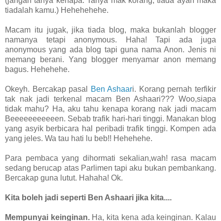
(jangan tanya kenapa. Tanya mak korang, tiada ayah maka
tiadalah kamu.) Hehehehehe.
Macam itu jugak, jika tiada blog, maka bukanlah blogger
namanya tetapi anonymous. Haha! Tapi ada juga
anonymous yang ada blog tapi guna nama Anon. Jenis ni
memang berani. Yang blogger menyamar anon memang
bagus. Hehehehe.
Okeyh. Bercakap pasal
Ben Ashaar
i. Korang pernah terfikir
tak nak jadi terkenal macam Ben Ashaari??? Woo,siapa
tidak mahu? Ha, aku tahu kenapa korang nak jadi macam
Beeeeeeeeeeen. Sebab trafik hari-hari tinggi. Manakan blog
yang asyik berbicara hal peribadi trafik tinggi. Kompen ada
yang jeles. Wa tau hati lu beb!! Hehehehe.
Para pembaca yang dihormati sekalian,wah! rasa macam
sedang berucap atas Parlimen tapi aku bukan pembankang.
Bercakap guna lutut. Hahaha! Ok.
Kita boleh jadi seperti Ben Ashaari jika kita....
Mempunyai keinginan.
Ha, kita kena ada keinginan. Kalau