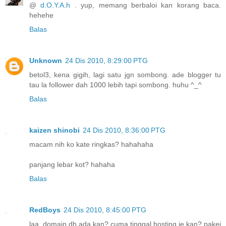
@
d.O.Y.A.h
. yup, memang berbaloi kan korang baca.
hehehe
Balas
Unknown
24 Dis 2010, 8:29:00 PTG
betol3, kena gigih, lagi satu jgn sombong. ade blogger tu
tau la follower dah 1000 lebih tapi sombong. huhu ^_^
Balas
kaizen shinobi
24 Dis 2010, 8:36:00 PTG
macam nih ko kate ringkas? hahahaha
panjang lebar kot? hahaha
Balas
RedBoys
24 Dis 2010, 8:45:00 PTG
laa. domain dh ada kan? cuma tinggal hosting je kan? pakej