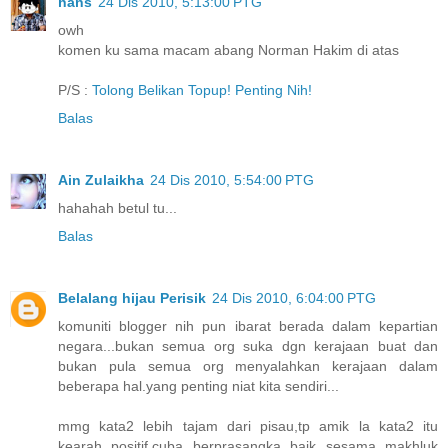
hans
24 Dis 2010, 5:13:00 PTG
owh
komen ku sama macam abang Norman Hakim di atas
P/S :
Tolong Belikan Topup! Penting Nih!
Balas
Ain Zulaikha
24 Dis 2010, 5:54:00 PTG
hahahah betul tu...
Balas
Belalang hijau Perisik
24 Dis 2010, 6:04:00 PTG
komuniti blogger nih pun ibarat berada dalam kepartian
negara...bukan semua org suka dgn kerajaan buat dan
bukan pula semua org menyalahkan kerajaan dalam
beberapa hal.yang penting niat kita sendiri...
mmg kata2 lebih tajam dari pisau,tp amik la kata2 itu
kearah positif.cuba berprasangka baik sesama makhluk