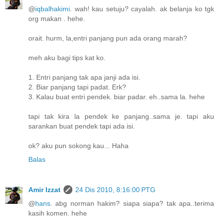
@
iqbalhakimi
. wah! kau setuju? cayalah. ak belanja ko tgk
org makan . hehe.
orait. hurm, la,entri panjang pun ada orang marah?
meh aku bagi tips kat ko.
1. Entri panjang tak apa janji ada isi.
2. Biar panjang tapi padat. Erk?
3. Kalau buat entri pendek. biar padar. eh..sama la. hehe
tapi tak kira la pendek ke panjang..sama je. tapi aku
sarankan buat pendek tapi ada isi.
ok? aku pun sokong kau... Haha
Balas
Amir Izzat
24 Dis 2010, 8:16:00 PTG
@
hans
. abg norman hakim? siapa siapa? tak apa..terima
kasih komen. hehe