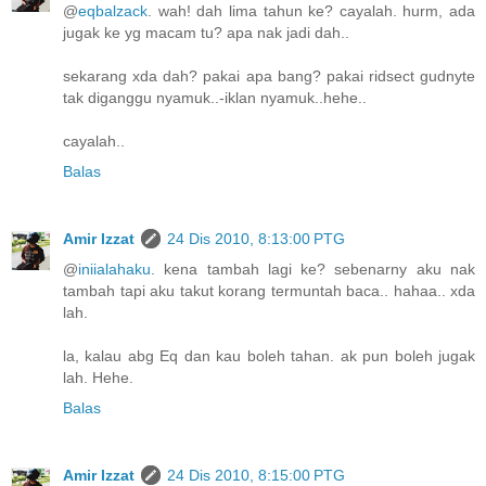
@
eqbalzack
. wah! dah lima tahun ke? cayalah. hurm, ada
jugak ke yg macam tu? apa nak jadi dah..
sekarang xda dah? pakai apa bang? pakai ridsect gudnyte
tak diganggu nyamuk..-iklan nyamuk..hehe..
cayalah..
Balas
Amir Izzat
24 Dis 2010, 8:13:00 PTG
@
iniialahaku
. kena tambah lagi ke? sebenarny aku nak
tambah tapi aku takut korang termuntah baca.. hahaa.. xda
lah.
la, kalau abg Eq dan kau boleh tahan. ak pun boleh jugak
lah. Hehe.
Balas
Amir Izzat
24 Dis 2010, 8:15:00 PTG