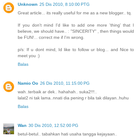
Unknown
25 Dis 2010, 8:10:00 PTG
Great article... its really useful for me as a new blogger.. tq.
If you don't mind I'd like to add one more 'thing' that I
believe, we should have.. : "SINCERITY" , then things would
be FUN!... correct me if I'm wrong.
p/s: If u dont mind, Id like to follow ur blog... and Nice to
meet you :)
Balas
Namio Oo
26 Dis 2010, 11:15:00 PG
wah..terbaik ar dek.. hahahah.. suka2!!!..
lalat2 ni tak lama..nnati dia pening r bila tak dilayan..huhu
Balas
Wan
30 Dis 2010, 12:52:00 PG
betul-betul.. tabahkan hati usaha tangga kejayaan..