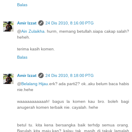
Balas
Amir Izzat
24 Dis 2010, 8:16:00 PTG
@
Ain Zulaikha
. hurm, memang betullah.siapa cakap salah?
heheh.
terima kasih komen.
Balas
Amir Izzat
24 Dis 2010, 8:18:00 PTG
@
Belalang Hijau
.erk? ada parti2? ok..aku belum baca habis
nie.hehe
waaaaaaaaaaah! bagus la komen kau bro. boleh bagi
anugerah komen terbaik nie. cayalah. hehe
betul tu. kita kena bersangka baik terhdp semua orang.
Barulah kita maju,kan? kalau tak, masih di takuk lamalah