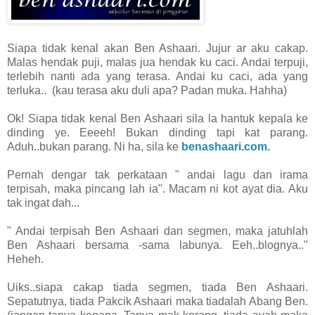
Siapa tidak kenal akan Ben Ashaari. Jujur ar aku cakap.
Malas hendak puji, malas jua hendak ku caci. Andai terpuji,
terlebih nanti ada yang terasa. Andai ku caci, ada yang
terluka.. (kau terasa aku duli apa? Padan muka. Hahha)
Ok! Siapa tidak kenal Ben Ashaari sila la hantuk kepala ke
dinding ye. Eeeeh! Bukan dinding tapi kat parang.
Aduh..bukan parang. Ni ha, sila ke
benashaari.com.
Pernah dengar tak perkataan " andai lagu dan irama
terpisah, maka pincang lah ia". Macam ni kot ayat dia. Aku
tak ingat dah...
" Andai terpisah Ben Ashaari dan segmen, maka jatuhlah
Ben Ashaari bersama -sama labunya. Eeh..blognya.."
Heheh.
Uiks..siapa cakap tiada segmen, tiada Ben Ashaari.
Sepatutnya, tiada Pakcik Ashaari maka tiadalah Abang Ben.