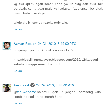
yg aku dpt tu agak besar. hoho. ye. rb skrg dan dulu. tak
berubah. cuma agar maju ke hadapan *ada unsur bongkak
disitu. haha. lawak je.
takdelah. ini semua rezeki. terima je.
Balas
Azman Roslan
24 Dis 2010, 8:49:00 PTG
bro jemput join ni.. ko duk sarawak kan?
http://blogpilihanmalaysia.blogspot.com/2010/12/kategori-
sahabat-blogger-mengikut.html
Balas
Amir Izzat
24 Dis 2010, 8:58:00 PTG
@
tqaAwesome
.ha,betul gak tu.jangan sombong..kalau
sombong,nati orang marah.hehe
Balas