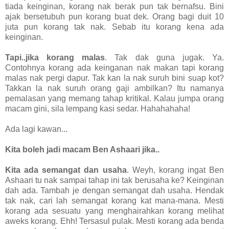
tiada keinginan, korang nak berak pun tak bernafsu. Bini
ajak bersetubuh pun korang buat dek. Orang bagi duit 10
juta pun korang tak nak. Sebab itu korang kena ada
keinginan.
Tapi..jika korang malas
. Tak dak guna jugak. Ya.
Contohnya korang ada keinganan nak makan tapi korang
malas nak pergi dapur. Tak kan la nak suruh bini suap kot?
Takkan la nak suruh orang gaji ambilkan? Itu namanya
pemalasan yang memang tahap kritikal. Kalau jumpa orang
macam gini, sila lempang kasi sedar. Hahahahaha!
Ada lagi kawan...
Kita boleh jadi macam Ben Ashaari jika..
Kita ada semangat dan usaha
. Weyh, korang ingat Ben
Ashaari tu nak sampai tahap ini tak berusaha ke? Keinginan
dah ada. Tambah je dengan semangat dah usaha. Hendak
tak nak, cari lah semangat korang kat mana-mana. Mesti
korang ada sesuatu yang menghairahkan korang melihat
aweks korang. Ehh! Tersasul pulak. Mesti korang ada benda