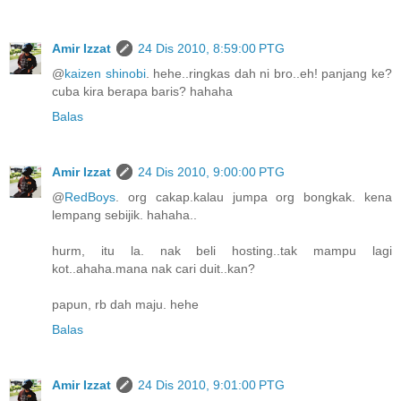
Amir Izzat
24 Dis 2010, 8:59:00 PTG
@
kaizen shinobi
. hehe..ringkas dah ni bro..eh! panjang ke?
cuba kira berapa baris? hahaha
Balas
Amir Izzat
24 Dis 2010, 9:00:00 PTG
@
RedBoys
. org cakap.kalau jumpa org bongkak. kena
lempang sebijik. hahaha..
hurm, itu la. nak beli hosting..tak mampu lagi
kot..ahaha.mana nak cari duit..kan?
papun, rb dah maju. hehe
Balas
Amir Izzat
24 Dis 2010, 9:01:00 PTG